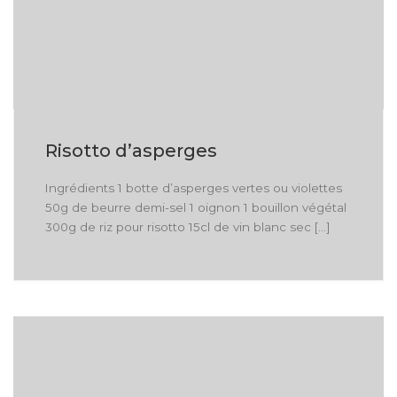
Risotto d’asperges
Ingrédients 1 botte d’asperges vertes ou violettes
50g de beurre demi-sel 1 oignon 1 bouillon végétal
300g de riz pour risotto 15cl de vin blanc sec […]