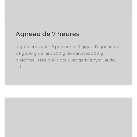
Agneau de 7 heures
Ingrédients pour 6 personnes 1 gigot d’agneau de
2 kg 250 g de lard 200 g de carottes 200 g
d’oignon 1 tête d’ail 1 bouquet garni (thym, laurier,
[…]