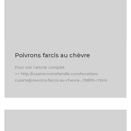
Poivrons farcis au chèvre
Pour voir l’article complet
>> http://cuisine.notrefamille.com/recettes-
cuisine/poivrons-farcis-au-chevre-_19899-r.html