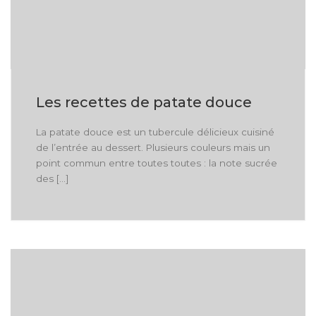
Les recettes de patate douce
La patate douce est un tubercule délicieux cuisiné
de l’entrée au dessert. Plusieurs couleurs mais un
point commun entre toutes toutes : la note sucrée
des […]