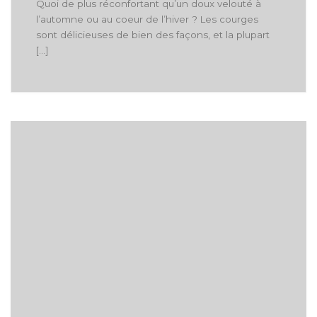
Quoi de plus réconfortant qu’un doux velouté à
l’automne ou au coeur de l’hiver ? Les courges
sont délicieuses de bien des façons, et la plupart
[…]