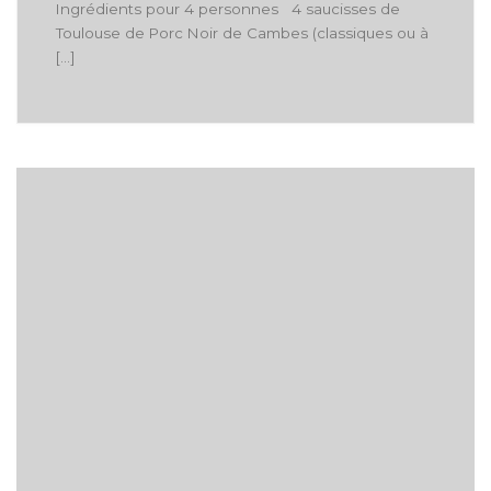
Ingrédients pour 4 personnes 4 saucisses de
Toulouse de Porc Noir de Cambes (classiques ou à
[…]