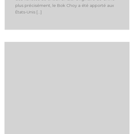
plus précisément, le Bok Choy a été apporté aux
États-Unis […]