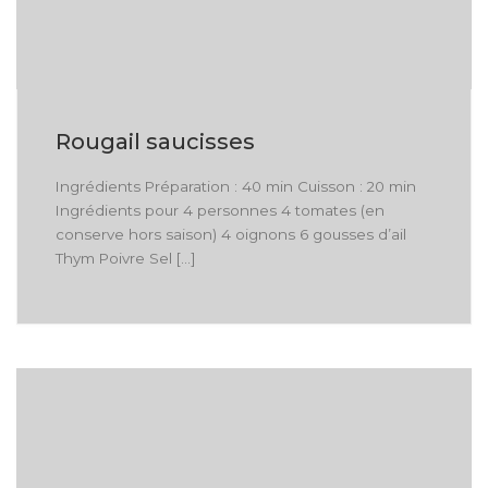
Rougail saucisses
Ingrédients Préparation : 40 min Cuisson : 20 min
Ingrédients pour 4 personnes 4 tomates (en
conserve hors saison) 4 oignons 6 gousses d’ail
Thym Poivre Sel […]