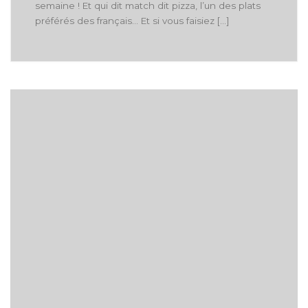
semaine ! Et qui dit match dit pizza, l’un des plats
préférés des français… Et si vous faisiez […]