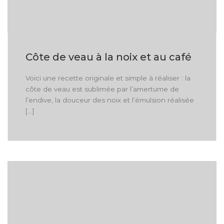
Côte de veau à la noix et au café
Voici une recette originale et simple à réaliser : la
côte de veau est sublimée par l’amertume de
l’endive, la douceur des noix et l’émulsion réalisée
[…]