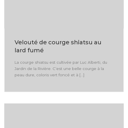
Velouté de courge shiatsu au
lard fumé
La courge shiatsu est cultivée par Luc Alberti, du
Jardin de la Rivière. C’est une belle courge à la
peau dure, coloris vert foncé et à […]