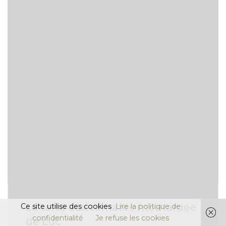
La tarte aux tomates moutardée
Ce site utilise des cookies
Lire la politique de
confidentialité
Je refuse les cookies
de Luc