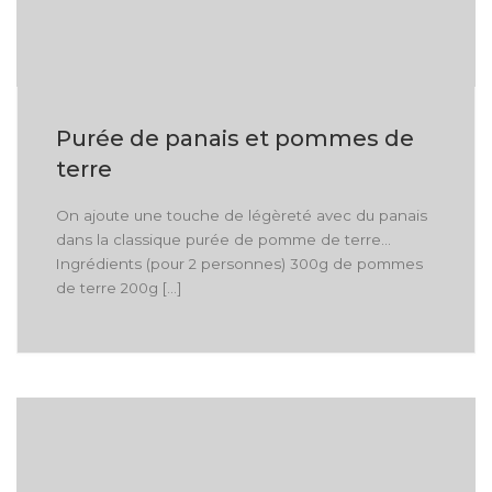
Purée de panais et pommes de
terre
On ajoute une touche de légèreté avec du panais
dans la classique purée de pomme de terre…
Ingrédients (pour 2 personnes) 300g de pommes
de terre 200g […]