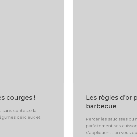
es courges !
Les règles d’or 
barbecue
t sans conteste la
légumes délicieux et
Percer les saucisses ou n
parfaitement ses cuisson
s’appliquent : on vous d