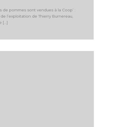
s de pommes sont vendues à la Coop’ :
de l’exploitation de Thierry Burnereau,
e […]