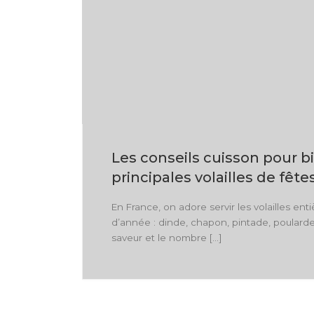
Les conseils cuisson pour bi
principales volailles de fête
En France, on adore servir les volailles enti
d’année : dinde, chapon, pintade, poularde
saveur et le nombre […]