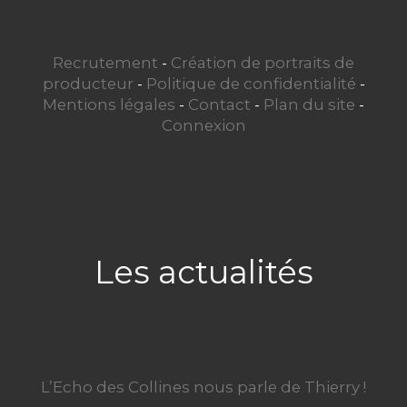
Recrutement
-
Création de portraits de
producteur
-
Politique de confidentialité
-
Mentions légales
-
Contact
-
Plan du site
-
Connexion
Les actualités
L’Echo des Collines nous parle de Thierry !