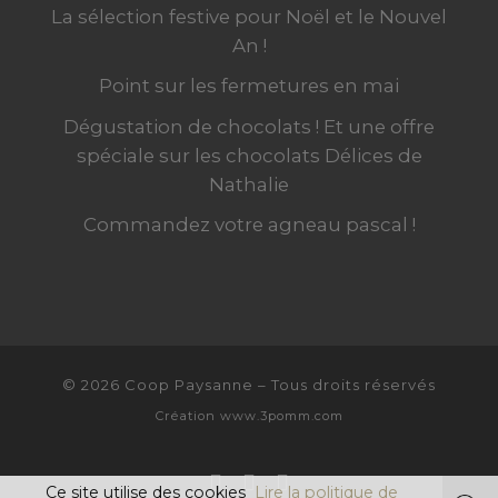
La sélection festive pour Noël et le Nouvel
An !
Point sur les fermetures en mai
Dégustation de chocolats ! Et une offre
spéciale sur les chocolats Délices de
Nathalie
Commandez votre agneau pascal !
© 2026
Coop Paysanne
–
Tous droits réservés
Création
www.3pomm.com
Ce site utilise des cookies
Lire la politique de