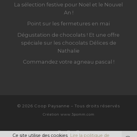
La sélection festive pour Noël et le Nouvel
An !
Point sur les fermetures en mai
Dégustation de chocolats ! Et une offre
spéciale sur les chocolats Délices de
Nathalie
Commandez votre agneau pascal !
© 2026
Coop Paysanne
–
Tous droits réservés
Création
www.3pomm.com
Ce site utilise des cookies
Lire la politique de