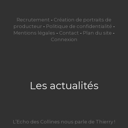
Recrutement
-
Création de portraits de
producteur
-
Politique de confidentialité
-
Mentions légales
-
Contact
-
Plan du site
-
Connexion
Les actualités
L’Echo des Collines nous parle de Thierry !