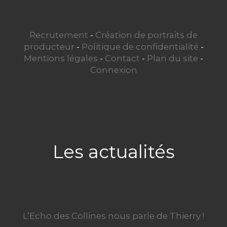
Recrutement
-
Création de portraits de
producteur
-
Politique de confidentialité
-
Mentions légales
-
Contact
-
Plan du site
-
Connexion
Les actualités
L’Echo des Collines nous parle de Thierry !