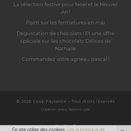
La sélection festive pour Noël et le Nouvel
An !
Point sur les fermetures en mai
Dégustation de chocolats ! Et une offre
spéciale sur les chocolats Délices de
Nathalie
Commandez votre agneau pascal !
© 2026
Coop Paysanne
–
Tous droits réservés
Création
www.3pomm.com
Ce site utilise des cookies
Lire la politique de