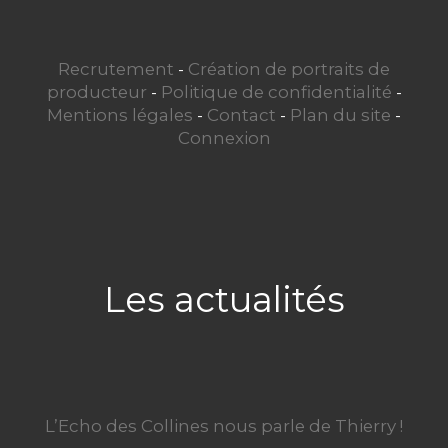
Recrutement
-
Création de portraits de
producteur
-
Politique de confidentialité
-
Mentions légales
-
Contact
-
Plan du site
-
Connexion
Les actualités
L’Echo des Collines nous parle de Thierry !