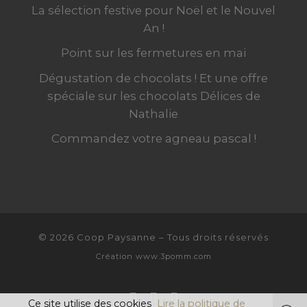
La sélection festive pour Noël et le Nouvel
An !
Point sur les fermetures en mai
Dégustation de chocolats ! Et une offre
spéciale sur les chocolats Délices de
Nathalie
Commandez votre agneau pascal !
© 2026
Coop Paysanne
–
Tous droits réservés
Création
www.3pomm.com
Ce site utilise des cookies
Lire la politique de