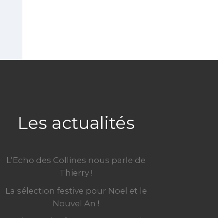
Les actualités
L’Echo des Collines nous parle de
Thierry !
La sélection festive pour Noël et le
Nouvel An !