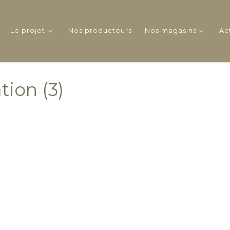
Le projet
Nos producteurs
Nos magasins
Ac
tion (3)
mages