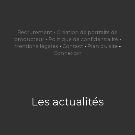
Recrutement
-
Création de portraits de
producteur
-
Politique de confidentialité
-
Mentions légales
-
Contact
-
Plan du site
-
Connexion
Les actualités