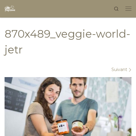
Search
Skip to content
870x489_veggie-world-
jetr
Navigation dans les images
Suivant