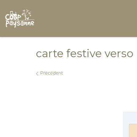
Skip to content
carte festive verso
Navigation dans les i
Précédent