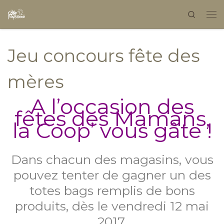
Search
Skip to content
Jeu concours fête des
mères
A l’occasion des
fêtes des Mamans,
la Coop’ vous gâte !
Dans chacun des magasins, vous
pouvez tenter de gagner un des
totes bags remplis de bons
produits, dès le vendredi 12 mai
2017.