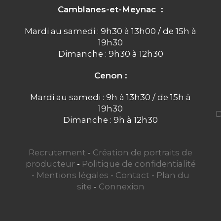
Camblanes-et-Meynac :
Mardi au samedi : 9h30 à 13h00 / de 15h à
19h30
Dimanche : 9h30 à 12h30
Cenon :
Mardi au samedi : 9h à 13h30 / de 15h à
19h30
D
Dimanche : 9h à 12h30
Recrutement
-
Création de portraits de
producteur
-
Politique de confidentialité
-
Mentions légales
-
Contact
-
Plan du
site
-
Connexion