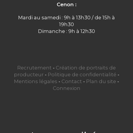
Cenon :
Mardi au samedi : 9h à 13h30 / de 15h à
19h30
Dimanche : 9h à 12h30
Recrutement
-
Création de portraits de
producteur
-
Politique de confidentialité
-
Mentions légales
-
Contact
-
Plan du site
-
Connexion