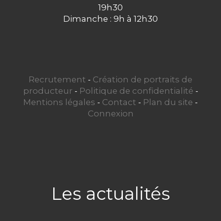
19h30
Dimanche : 9h à 12h30
Recrutement
-
Création de portraits de
producteur
-
Politique de confidentialité
-
Mentions légales
-
Contact
-
Plan du site
-
Connexion
Les actualités