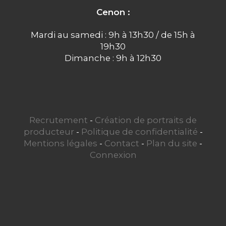
Cenon :
Mardi au samedi : 9h à 13h30 / de 15h à
19h30
Dimanche : 9h à 12h30
Recrutement
-
Création de portraits de
producteur
-
Politique de confidentialité
-
Mentions légales
-
Contact
-
Plan du site
-
Connexion