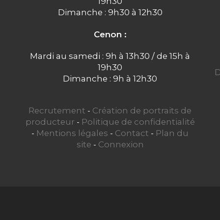
19h30
Dimanche : 9h30 à 12h30
Cenon :
Mardi au samedi : 9h à 13h30 / de 15h à
19h30
D
Dimanche : 9h à 12h30
Recrutement
-
Création de portraits de
producteur
-
Politique de confidentialité
-
Mentions légales
-
Contact
-
Plan du
site
-
Connexion