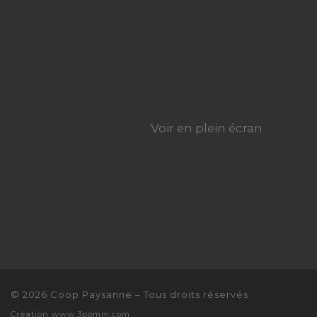
Voir en plein écran
© 2026
Coop Paysanne
–
Tous droits réservés
Création
www.3pomm.com