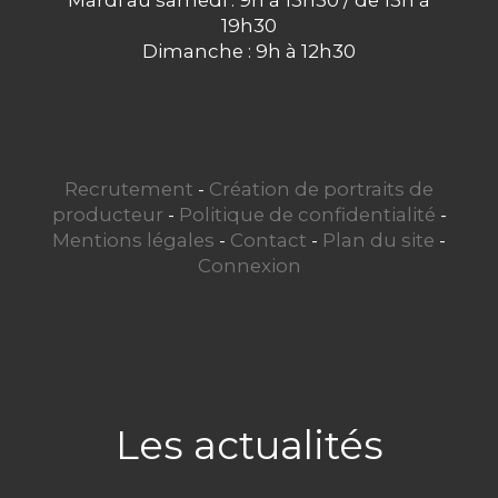
Mardi au samedi : 9h à 13h30 / de 15h à
19h30
Dimanche : 9h à 12h30
Recrutement
-
Création de portraits de
producteur
-
Politique de confidentialité
-
Mentions légales
-
Contact
-
Plan du site
-
Connexion
Les actualités