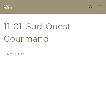
Search
Skip to content
11-01–Sud-Ouest-
Gourmand
Navigation dans les images
Précédent