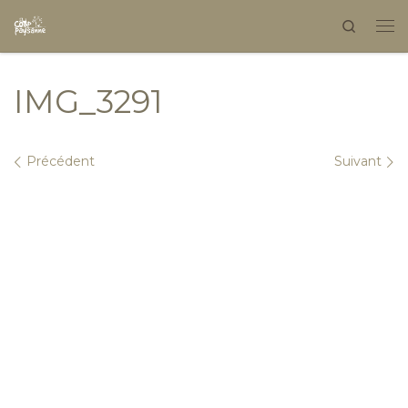
Search
Skip to content
IMG_3291
Navigation dans les images
Précédent
Suivant