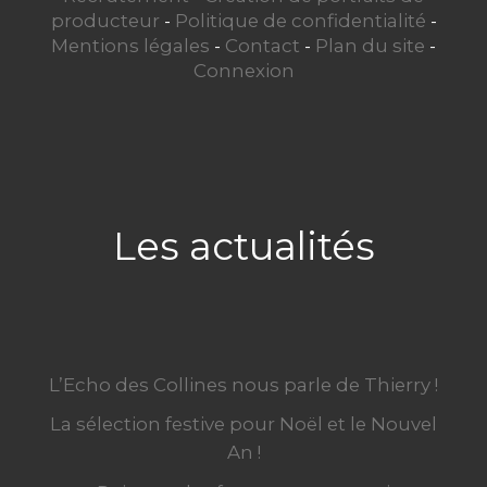
producteur
-
Politique de confidentialité
-
Mentions légales
-
Contact
-
Plan du site
-
Connexion
Les actualités
L’Echo des Collines nous parle de Thierry !
La sélection festive pour Noël et le Nouvel
An !